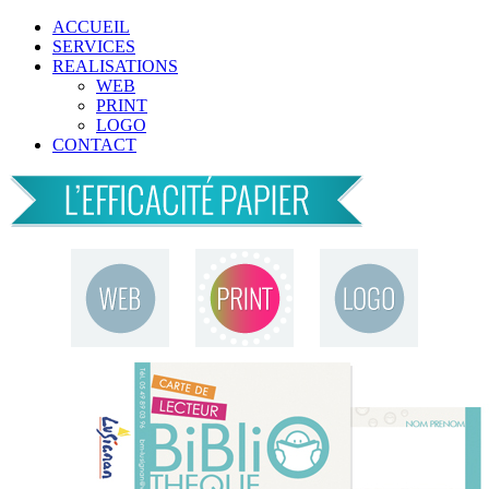
ACCUEIL
SERVICES
REALISATIONS
WEB
PRINT
LOGO
CONTACT