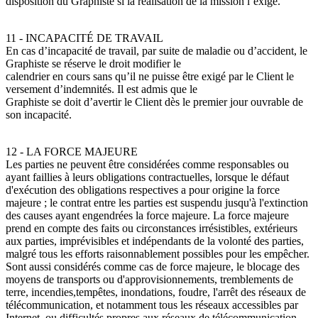
disposition du Graphiste si la réalisation de la mission l’exige.
11 - INCAPACITÉ DE TRAVAIL
En cas d’incapacité de travail, par suite de maladie ou d’accident, le
Graphiste se réserve le droit modifier le
calendrier en cours sans qu’il ne puisse être exigé par le Client le
versement d’indemnités. Il est admis que le
Graphiste se doit d’avertir le Client dès le premier jour ouvrable de
son incapacité.
12 - LA FORCE MAJEURE
Les parties ne peuvent être considérées comme responsables ou
ayant faillies à leurs obligations contractuelles, lorsque le défaut
d'exécution des obligations respectives a pour origine la force
majeure ; le contrat entre les parties est suspendu jusqu'à l'extinction
des causes ayant engendrées la force majeure. La force majeure
prend en compte des faits ou circonstances irrésistibles, extérieurs
aux parties, imprévisibles et indépendants de la volonté des parties,
malgré tous les efforts raisonnablement possibles pour les empêcher.
Sont aussi considérés comme cas de force majeure, le blocage des
moyens de transports ou d'approvisionnements, tremblements de
terre, incendies,tempêtes, inondations, foudre, l'arrêt des réseaux de
télécommunication, et notamment tous les réseaux accessibles par
Internet, ou difficultés propres aux réseaux de télécommunication